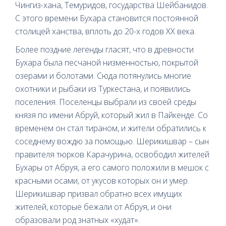
Чингиз-хана, Темуридов, государства Шейбанидов.
С этого времени Бухара становится постоянной
столицей ханства, вплоть до 20-х годов ХХ века.
Более поздние легенды гласят, что в древности
Бухара была песчаной низменностью, покрытой
озерами и болотами. Сюда потянулись многие
охотники и рыбаки из Туркестана, и появились
поселения. Поселенцы выбрали из своей среды
князя по имени Абруй, который жил в Пайкенде. Со
временем он стал тираном, и жители обратились к
соседнему вождю за помощью. Шерикишвар – сын
правителя тюрков Карачурина, освободил жителей
Бухары от Абруя, а его самого положили в мешок с
красными осами, от укусов которых он и умер.
Шерикишвар призвал обратно всех имущих
жителей, которые бежали от Абруя, и они
образовали род знатных «худат».