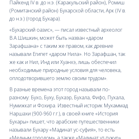
Пайкенд IV в. до н.э. (Каракульский район), Ромиш
(Ромитанский район) Бухарской области, Арк (IV в.
до н.э.) (город Бухара).
«Бухарский оазис», — писал известный археолог
В.А.Шишкин, может быть назван «даром
Зарафшана» с таким же правом, как древние
называли Египет «даром Нила». Но Зарафшан, так
же как и Нил, Инд или Хуанхэ, лишь обеспечил
необходимые природные условия для человека,
оплодотворившего землю своим трудом».
В разные времена этот город называли по-
разному: Бухо, Буху, Бухаэр, Бухала, Фифо, Пухала,
Нумижкат и Фохира. Известный историк Мухаммад
Наршахи (900-960 г.г.), в своей книге «История
Бухары» пишет, что арабские путешественники
называли Бухару «Мадинат ус-суфия», то есть
«Медным городом», а также «Мадинат ут-тужур»,