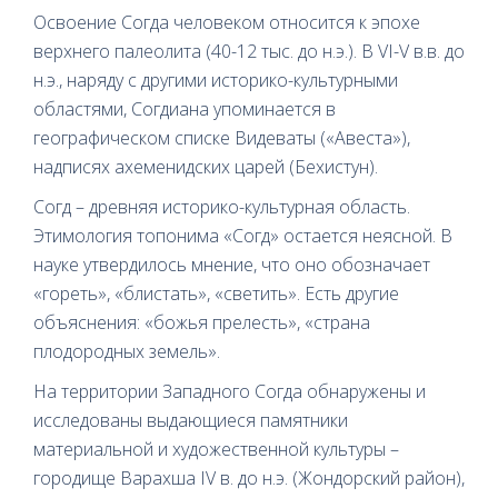
Освоение Согда человеком относится к эпохе
верхнего палеолита (40-12 тыс. до н.э.). В VI-V в.в. до
н.э., наряду с другими историко-культурными
областями, Согдиана упоминается в
географическом списке Видеваты («Авеста»),
надписях ахеменидских царей (Бехистун).
Согд – древняя историко-культурная область.
Этимология топонима «Согд» остается неясной. В
науке утвердилось мнение, что оно обозначает
«гореть», «блистать», «светить». Есть другие
объяснения: «божья прелесть», «страна
плодородных земель».
На территории Западного Согда обнаружены и
исследованы выдающиеся памятники
материальной и художественной культуры –
городище Варахша IV в. до н.э. (Жондорский район),