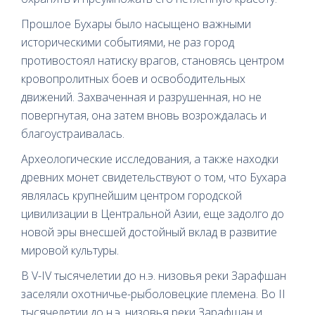
Прошлое Бухары было насыщено важными
историческими событиями, не раз город
противостоял натиску врагов, становясь центром
кровопролитных боев и освободительных
движений. Захваченная и разрушенная, но не
повергнутая, она затем вновь возрождалась и
благоустраивалась.
Археологические исследования, а также находки
древних монет свидетельствуют о том, что Бухара
являлась крупнейшим центром городской
цивилизации в Центральной Азии, еще задолго до
новой эры внесшей достойный вклад в развитие
мировой культуры.
В V-IV тысячелетии до н.э. низовья реки Зарафшан
заселяли охотничье-рыболовецкие племена. Во II
тысячелетии до н.э. низовья реки Зарафшан и