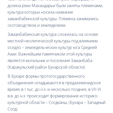
долина реки Махандарьи были заняты племенами,
культура которых носила название
заманбабинской культуры. Племена занимались
скотоводством и земледелием.
Заманбабинская культура сложилась на основе
местной неолитической культуры под влиянием
оседло – земледельческих культур юга Средней
Азии. Важнейшим памятником этой культуры
является могильник и поселения Заманбаба
(Каракульский район Бухарской области).
В Бухаре формы протогосударственного
объединения складываются в предахеменидское
время, в I тыс. до н.э. и несколько позднее, в VII-VI
в.в. до н.э. происходит формирование историко-
культурной области – Согдианы, (Бухара – Западный
Согд).