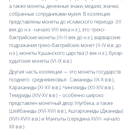
а также монеты, денежные знаки, медали, значки,
собранные сотрудниками музея. В коллекции
представлены монеты до исламского периода (III
век до н.э.- начало VIII века н.э.), это: греко-
бактрийские монеты (III-II век до н.э.), варварские
подражания греко-бактрийских монет (II-IV в.в. до
н.э.), монеты Кушанского царства (I век н.э.), бухар-
худатские монеты (VI-IX в.в.).
Другая часть коллекции — это монеты государств
позднего средневековья: Саманиды (IX-X в.в.),
Караханиды (XI-XII в.в.), Чингизиды (XII-XIV в.в.),
Темуриды (XIV-XV в.в.) – особенно широко
представлен монетный двор Улугбека, а также
Шейбаниды (XVI-XVII в.в.), Аштарханиды (Джаниды)
(XVII-XVIII в.в.) и Мангыты (середина XVIII- начало
XX в.в.).