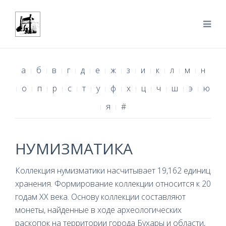
а
б
в
г
д
е
ж
з
и
к
л
м
н
о
п
р
с
т
у
ф
х
ц
ч
ш
э
ю
я
#
НУМИЗМАТИКА
Коллекция нумизматики насчитывает 19,162 единиц
хранения. Формирование коллекции относится к 20
годам XX века. Основу коллекции составляют
монеты, найденные в ходе археологических
раскопок на территории города Бухары и области,