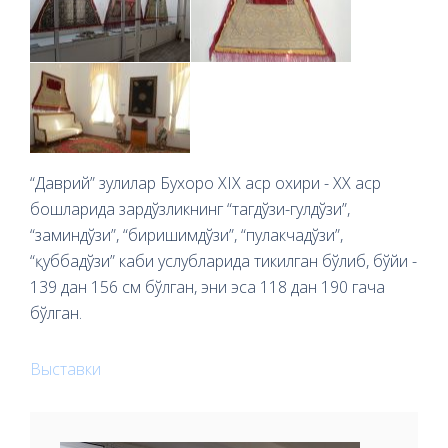
“Даврий” зулилар Бухоро ХIX аср охири - XX аср
бошларида зардўзликнинг “тагдўзи-гулдўзи”,
“заминдўзи”, “биришимдўзи”, “пулакчадўзи”,
“қуббадўзи” каби услубларида тикилган бўлиб, бўйи -
139 дан 156 см бўлган, эни эса 118 дан 190 гача
бўлган.
Выставки