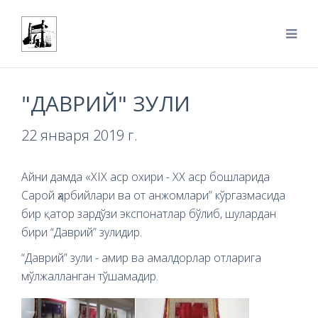
"ДАВРИЙ" ЗУЛИ
22 января 2019 г.
Айни дамда «XIX аср охири - ХХ аср бошларида
Сарой ҳарбийлари ва от анжомлари” кўргазмасида
бир қатор зардўзи экспонатлар бўлиб, шулардан
бири “Даврий” зулидир.
“Даврий” зули - амир ва амалдорлар отларига
мўлжалланган тўшамадир.