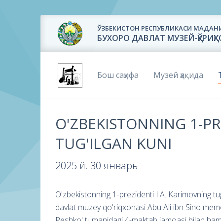
ЎЗБЕКИСТОН РЕСПУБЛИКАСИ МАДАН
БУХОРО ДАВЛАТ МУЗЕЙ-ҚЎРИҚ
Бош саҳифа
Музей ҳақида
O'ZBEKISTONNING 1-PR
TUG'ILGAN KUNI
2025 й. 30 январь
O'zbekistonning 1-prezidenti I.A. Karimovning t
davlat muzey qo'riqxonasi Abu Ali ibn Sino memo
Peshko' tumanidagi 4-maktab jamoasi bilan hamkor