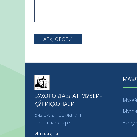
ШАРҲ ЮБОРИШ
МАЪ
БУХОРО ДАВЛАТ МУЗЕЙ-
Музей 
ҚЎРИҚХОНАСИ
Музей
Биз билан боғланинг
Чипта нархлари
Экску
Иш вақти