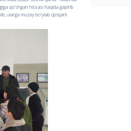
igiga qo'shgan hissasi haqida gapirib
inib, ularga muzey bo'ylab qiziqarli