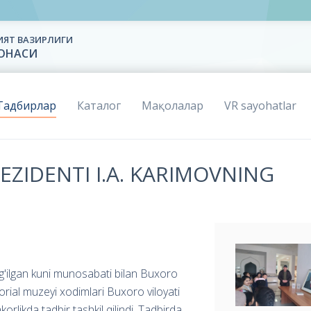
ИЯТ ВАЗИРЛИГИ
ХОНАСИ
Тадбирлар
Каталог
Мақолалар
VR sayohatlar
EZIDENTI I.A. KARIMOVNING
ug'ilgan kuni munosabati bilan Buxoro
rial muzeyi xodimlari Buxoro viloyati
likda tadbir tashkil qilindi. Tadbirda