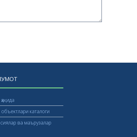
ЛУМОТ
ҳақида
 объектлари каталоги
рсиялар ва маърузалар