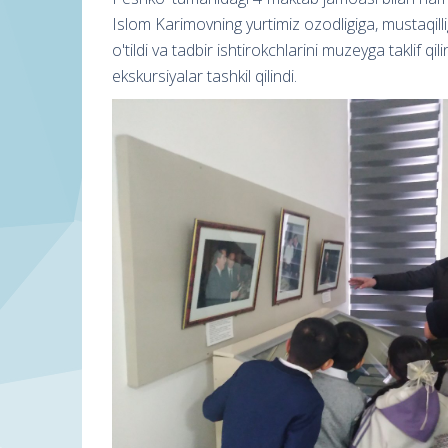
Islom Karimovning yurtimiz ozodligiga, mustaqill
o'tildi va tadbir ishtirokchlarini muzeyga taklif qil
ekskursiyalar tashkil qilindi.