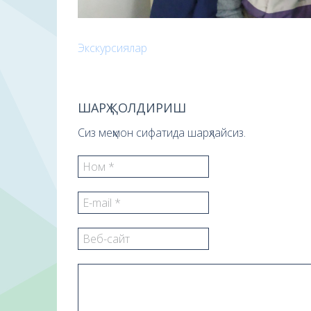
Экскурсиялар
ШАРҲ ҚОЛДИРИШ
Сиз меҳмон сифатида шарҳлайсиз.