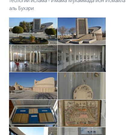
теологии ислама - Имама Мухаммада ибн Исмаила
аль Бухари.