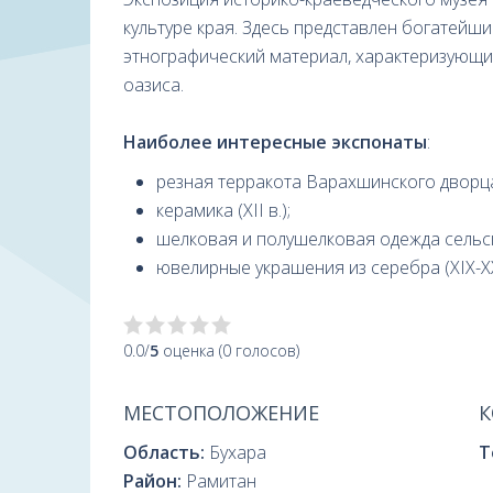
культуре края. Здесь представлен богатейш
этнографический материал, характеризующи
оазиса.
Наиболее интересные экспонаты
:
резная терракота Варахшинского дворца (V
керамика (XII в.);
шелковая и полушелковая одежда сельски
ювелирные украшения из серебра (XIX-XX
0.0/
5
оценка (0 голосов)
МЕСТОПОЛОЖЕНИЕ
К
Область:
Бухара
Т
Район:
Рамитан