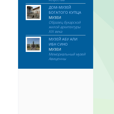
ДОМ-МУЗЕЙ
БОГАТОГО КУПЦА
МУЗЕИ
Образец бухарской
жилой архитектуры
XIX века
МУЗЕЙ АБУ АЛИ
ИБН СИНО
МУЗЕИ
Мемориальный музей
Авиценны