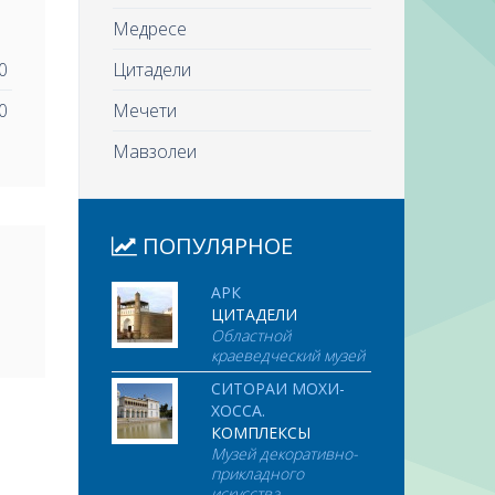
Медресе
0
Цитадели
0
Мечети
Мавзолеи
ПОПУЛЯРНОЕ
АРК
ЦИТАДЕЛИ
Областной
краеведческий музей
СИТОРАИ МОХИ-
ХОССА.
КОМПЛЕКСЫ
Музей декоративно-
прикладного
искусства