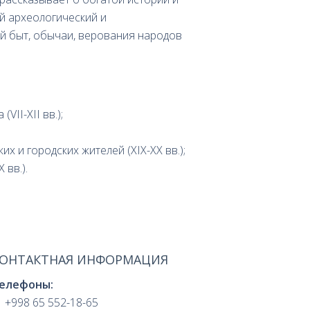
ий археологический и
й быт, обычаи, верования народов
II-XII вв.);
х и городских жителей (XIX-XX вв.);
 вв.).
ОНТАКТНАЯ ИНФОРМАЦИЯ
елефоны:
+998 65 552-18-65